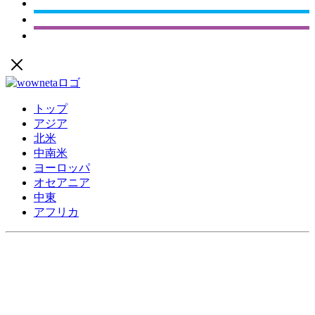
トップ
アジア
北米
中南米
ヨーロッパ
オセアニア
中東
アフリカ