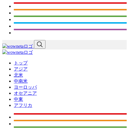
トップ
アジア
北米
中南米
ヨーロッパ
オセアニア
中東
アフリカ