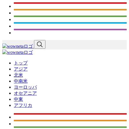
トップ
アジア
北米
中南米
ヨーロッパ
オセアニア
中東
アフリカ