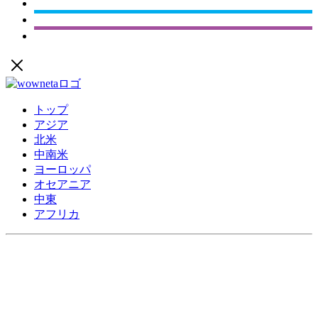
トップ
アジア
北米
中南米
ヨーロッパ
オセアニア
中東
アフリカ