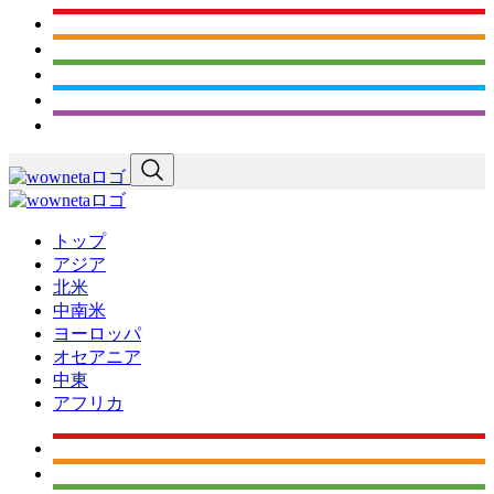
トップ
アジア
北米
中南米
ヨーロッパ
オセアニア
中東
アフリカ