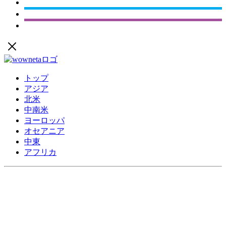
トップ
アジア
北米
中南米
ヨーロッパ
オセアニア
中東
アフリカ