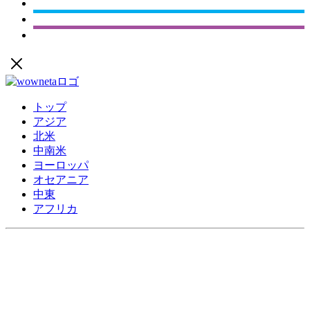
トップ
アジア
北米
中南米
ヨーロッパ
オセアニア
中東
アフリカ