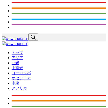
トップ
アジア
北米
中南米
ヨーロッパ
オセアニア
中東
アフリカ