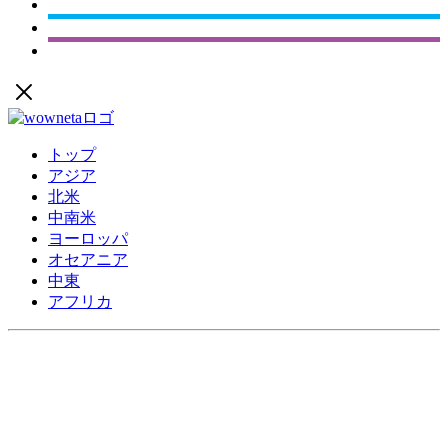
トップ
アジア
北米
中南米
ヨーロッパ
オセアニア
中東
アフリカ