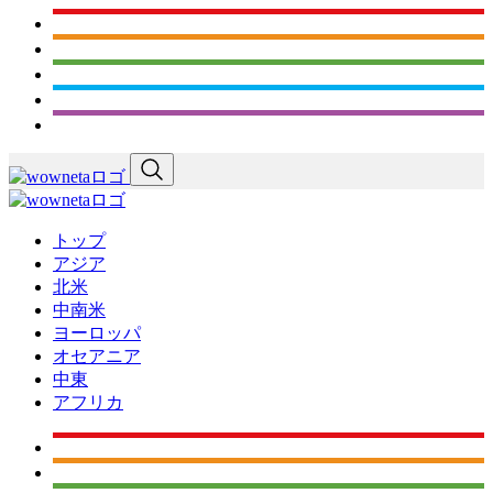
トップ
アジア
北米
中南米
ヨーロッパ
オセアニア
中東
アフリカ