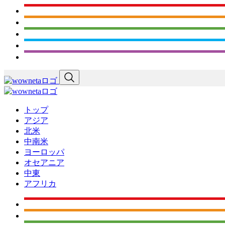
トップ
アジア
北米
中南米
ヨーロッパ
オセアニア
中東
アフリカ