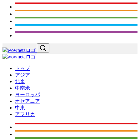
トップ
アジア
北米
中南米
ヨーロッパ
オセアニア
中東
アフリカ