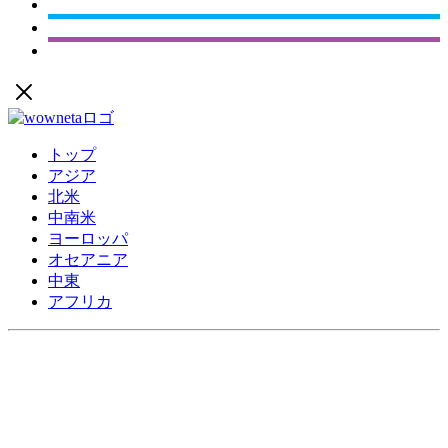
トップ
アジア
北米
中南米
ヨーロッパ
オセアニア
中東
アフリカ