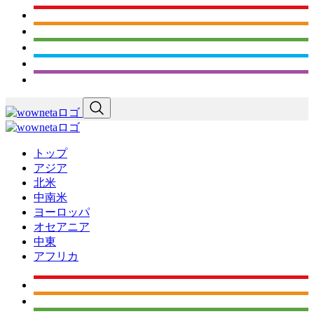
トップ
アジア
北米
中南米
ヨーロッパ
オセアニア
中東
アフリカ