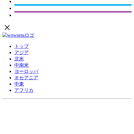
トップ
アジア
北米
中南米
ヨーロッパ
オセアニア
中東
アフリカ