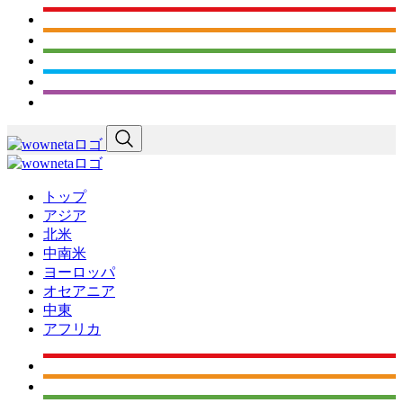
トップ
アジア
北米
中南米
ヨーロッパ
オセアニア
中東
アフリカ