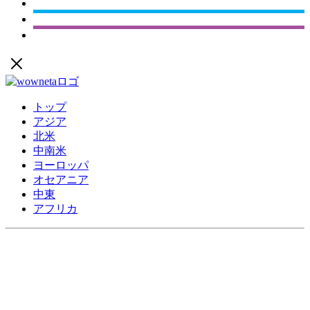
トップ
アジア
北米
中南米
ヨーロッパ
オセアニア
中東
アフリカ