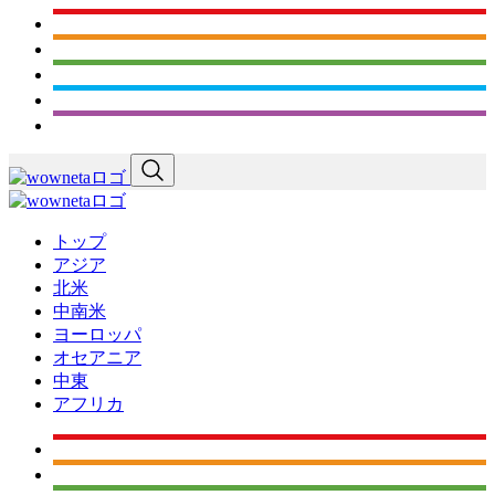
トップ
アジア
北米
中南米
ヨーロッパ
オセアニア
中東
アフリカ