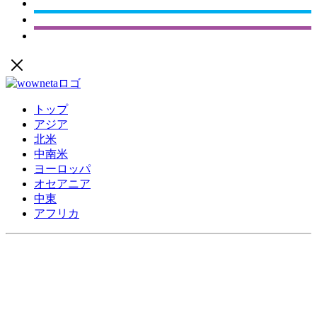
トップ
アジア
北米
中南米
ヨーロッパ
オセアニア
中東
アフリカ