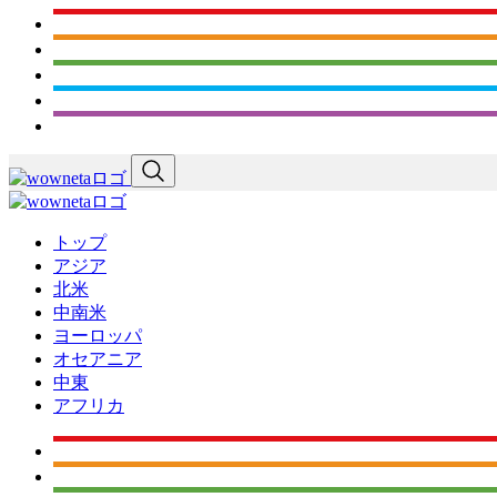
トップ
アジア
北米
中南米
ヨーロッパ
オセアニア
中東
アフリカ