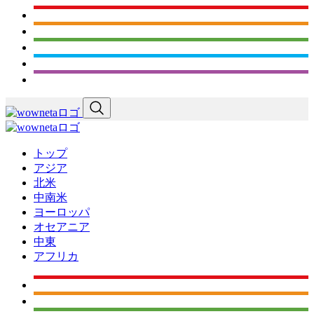
トップ
アジア
北米
中南米
ヨーロッパ
オセアニア
中東
アフリカ