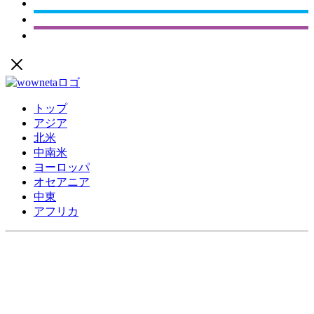
トップ
アジア
北米
中南米
ヨーロッパ
オセアニア
中東
アフリカ