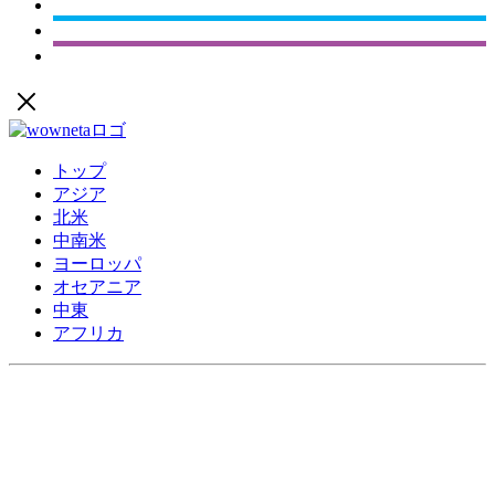
トップ
アジア
北米
中南米
ヨーロッパ
オセアニア
中東
アフリカ