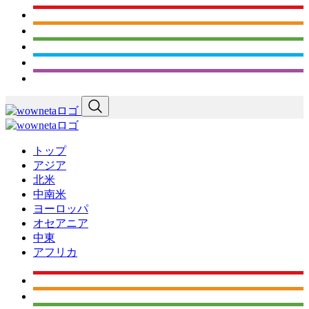
トップ
アジア
北米
中南米
ヨーロッパ
オセアニア
中東
アフリカ