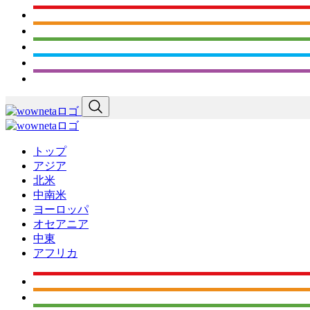
トップ
アジア
北米
中南米
ヨーロッパ
オセアニア
中東
アフリカ