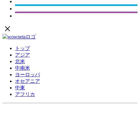
トップ
アジア
北米
中南米
ヨーロッパ
オセアニア
中東
アフリカ