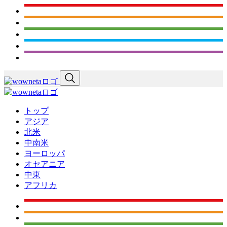
トップ
アジア
北米
中南米
ヨーロッパ
オセアニア
中東
アフリカ