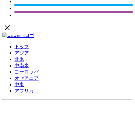
トップ
アジア
北米
中南米
ヨーロッパ
オセアニア
中東
アフリカ