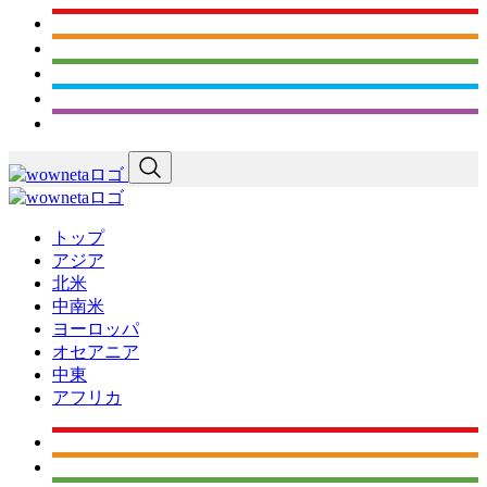
トップ
アジア
北米
中南米
ヨーロッパ
オセアニア
中東
アフリカ