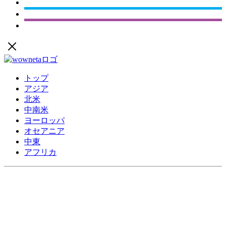
トップ
アジア
北米
中南米
ヨーロッパ
オセアニア
中東
アフリカ