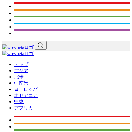
トップ
アジア
北米
中南米
ヨーロッパ
オセアニア
中東
アフリカ