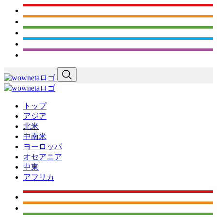
トップ
アジア
北米
中南米
ヨーロッパ
オセアニア
中東
アフリカ