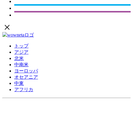
トップ
アジア
北米
中南米
ヨーロッパ
オセアニア
中東
アフリカ