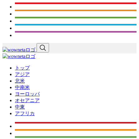
トップ
アジア
北米
中南米
ヨーロッパ
オセアニア
中東
アフリカ