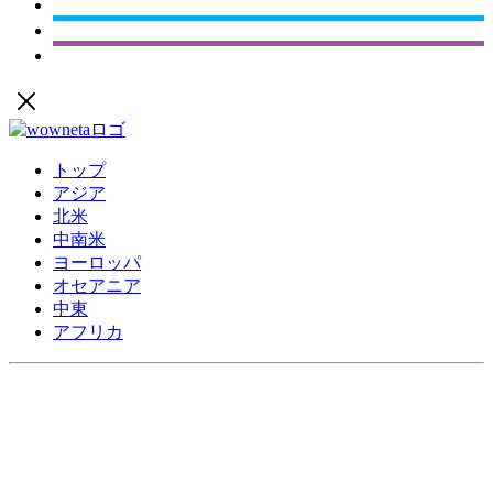
トップ
アジア
北米
中南米
ヨーロッパ
オセアニア
中東
アフリカ