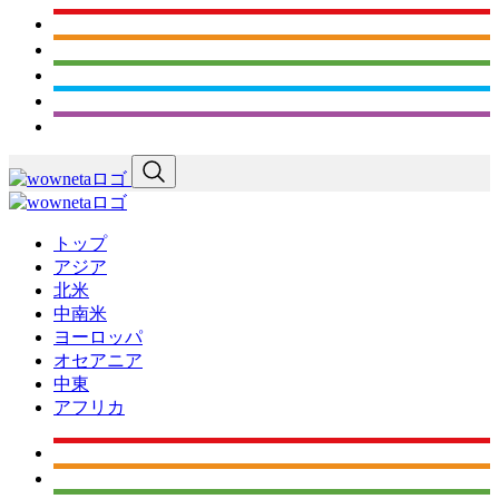
トップ
アジア
北米
中南米
ヨーロッパ
オセアニア
中東
アフリカ