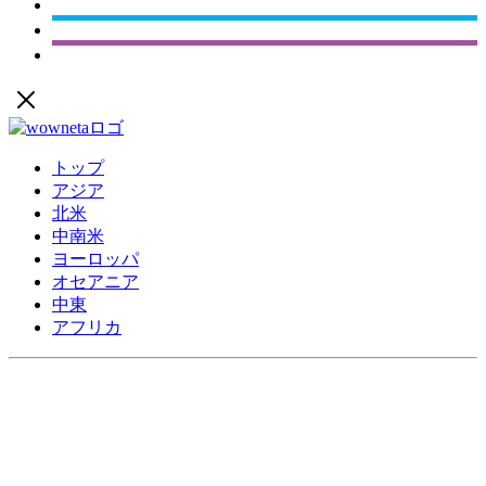
トップ
アジア
北米
中南米
ヨーロッパ
オセアニア
中東
アフリカ