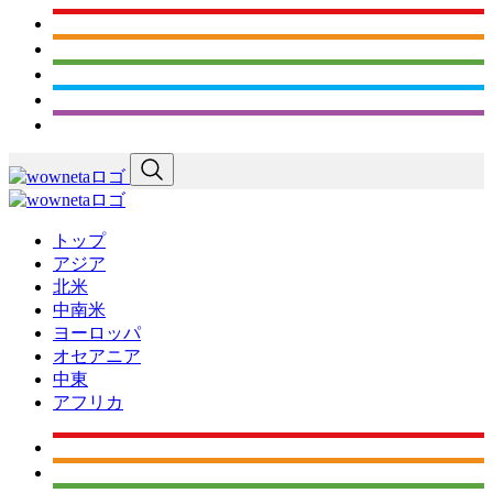
トップ
アジア
北米
中南米
ヨーロッパ
オセアニア
中東
アフリカ