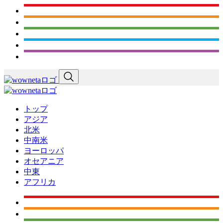
トップ
アジア
北米
中南米
ヨーロッパ
オセアニア
中東
アフリカ