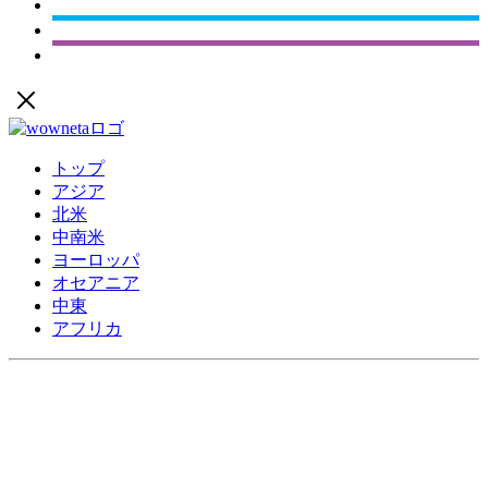
トップ
アジア
北米
中南米
ヨーロッパ
オセアニア
中東
アフリカ