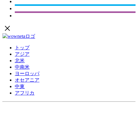
トップ
アジア
北米
中南米
ヨーロッパ
オセアニア
中東
アフリカ