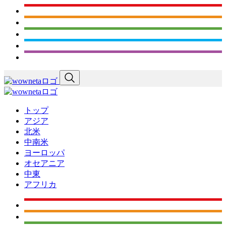
トップ
アジア
北米
中南米
ヨーロッパ
オセアニア
中東
アフリカ