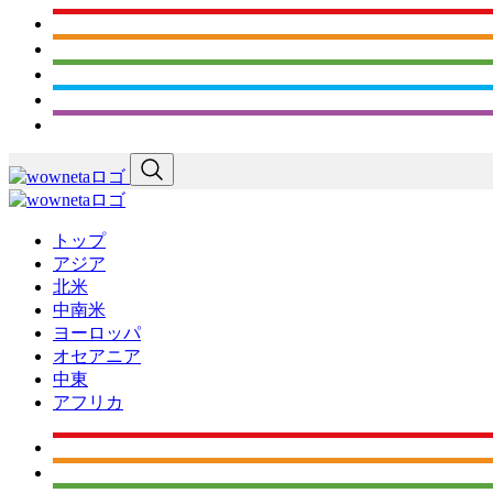
トップ
アジア
北米
中南米
ヨーロッパ
オセアニア
中東
アフリカ