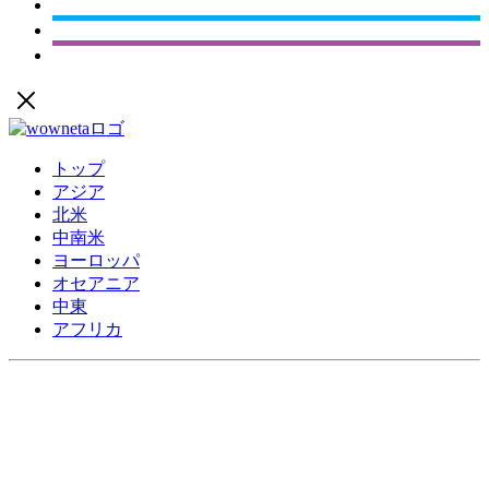
トップ
アジア
北米
中南米
ヨーロッパ
オセアニア
中東
アフリカ