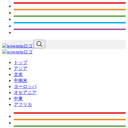
トップ
アジア
北米
中南米
ヨーロッパ
オセアニア
中東
アフリカ