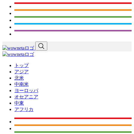
トップ
アジア
北米
中南米
ヨーロッパ
オセアニア
中東
アフリカ