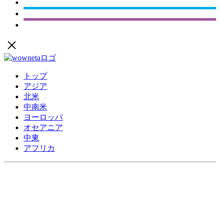
トップ
アジア
北米
中南米
ヨーロッパ
オセアニア
中東
アフリカ