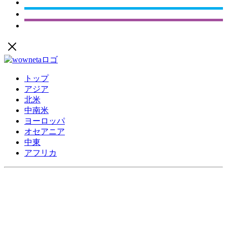
トップ
アジア
北米
中南米
ヨーロッパ
オセアニア
中東
アフリカ