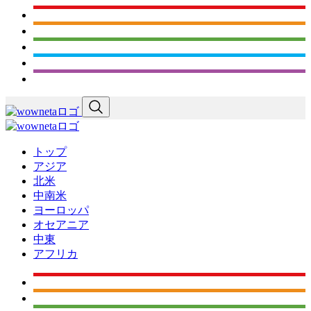
トップ
アジア
北米
中南米
ヨーロッパ
オセアニア
中東
アフリカ