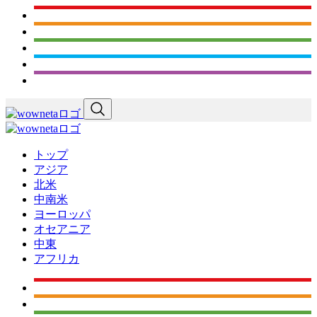
トップ
アジア
北米
中南米
ヨーロッパ
オセアニア
中東
アフリカ