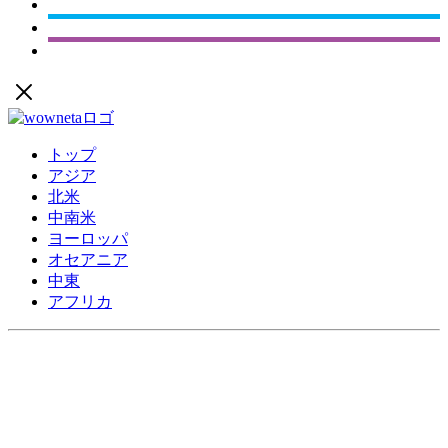
トップ
アジア
北米
中南米
ヨーロッパ
オセアニア
中東
アフリカ