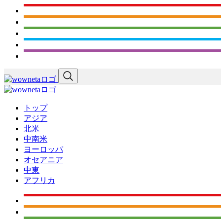
トップ
アジア
北米
中南米
ヨーロッパ
オセアニア
中東
アフリカ