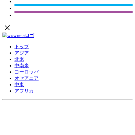
トップ
アジア
北米
中南米
ヨーロッパ
オセアニア
中東
アフリカ