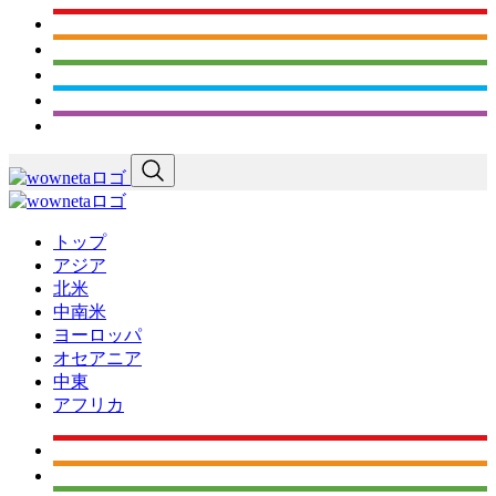
トップ
アジア
北米
中南米
ヨーロッパ
オセアニア
中東
アフリカ