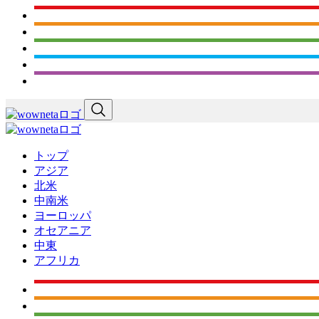
トップ
アジア
北米
中南米
ヨーロッパ
オセアニア
中東
アフリカ