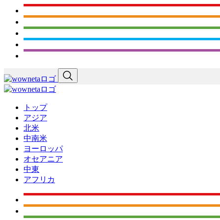
トップ
アジア
北米
中南米
ヨーロッパ
オセアニア
中東
アフリカ