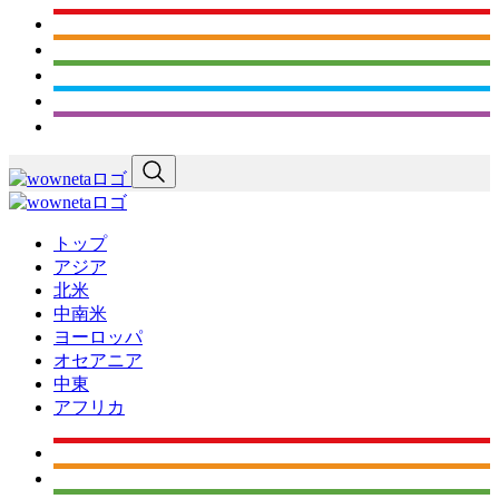
トップ
アジア
北米
中南米
ヨーロッパ
オセアニア
中東
アフリカ