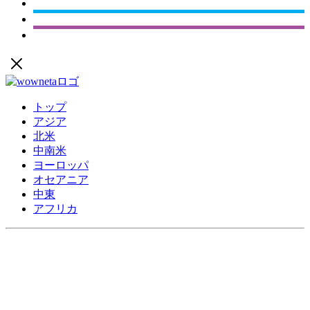
トップ
アジア
北米
中南米
ヨーロッパ
オセアニア
中東
アフリカ