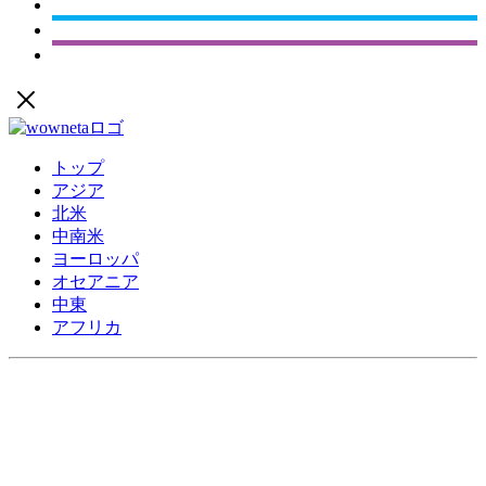
トップ
アジア
北米
中南米
ヨーロッパ
オセアニア
中東
アフリカ