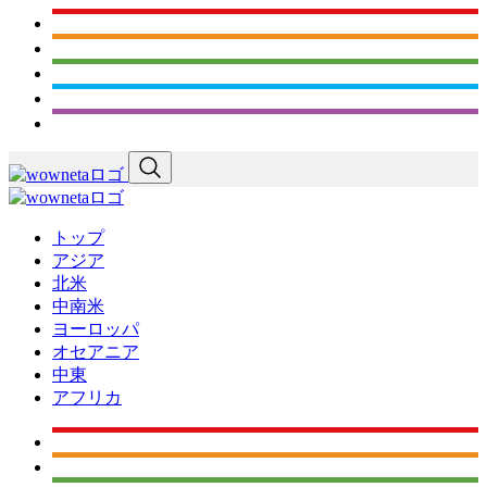
トップ
アジア
北米
中南米
ヨーロッパ
オセアニア
中東
アフリカ