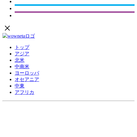
トップ
アジア
北米
中南米
ヨーロッパ
オセアニア
中東
アフリカ