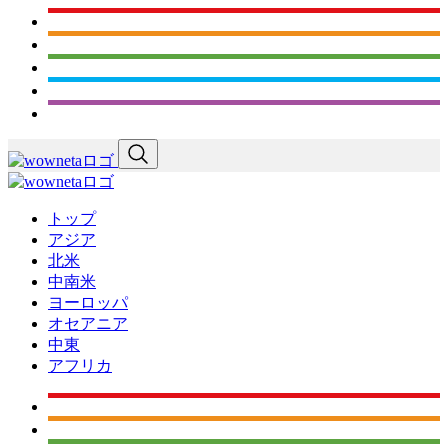
トップ
アジア
北米
中南米
ヨーロッパ
オセアニア
中東
アフリカ