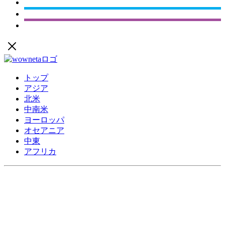
トップ
アジア
北米
中南米
ヨーロッパ
オセアニア
中東
アフリカ