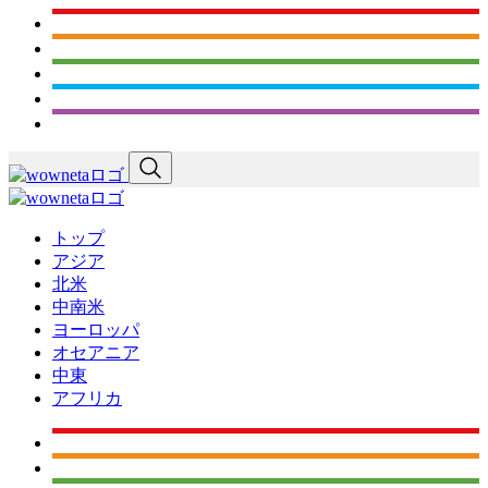
トップ
アジア
北米
中南米
ヨーロッパ
オセアニア
中東
アフリカ