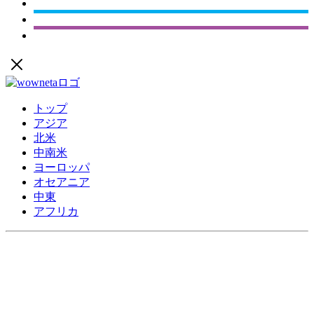
トップ
アジア
北米
中南米
ヨーロッパ
オセアニア
中東
アフリカ