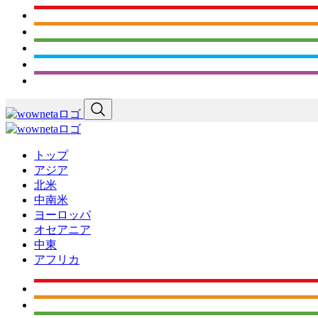
トップ
アジア
北米
中南米
ヨーロッパ
オセアニア
中東
アフリカ