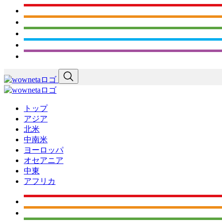
トップ
アジア
北米
中南米
ヨーロッパ
オセアニア
中東
アフリカ