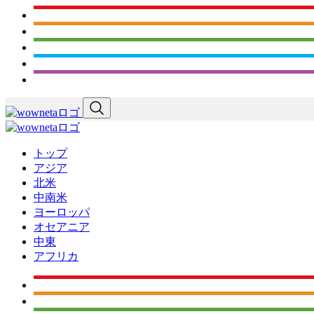
トップ
アジア
北米
中南米
ヨーロッパ
オセアニア
中東
アフリカ