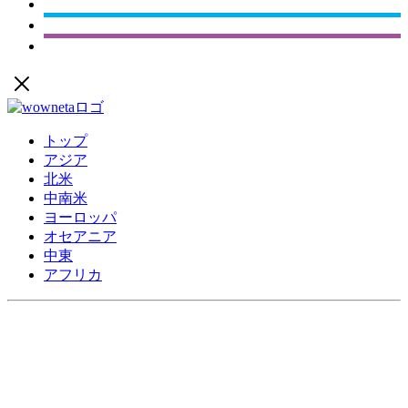
トップ
アジア
北米
中南米
ヨーロッパ
オセアニア
中東
アフリカ