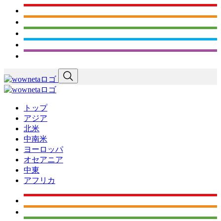
トップ
アジア
北米
中南米
ヨーロッパ
オセアニア
中東
アフリカ