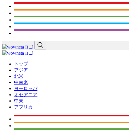
トップ
アジア
北米
中南米
ヨーロッパ
オセアニア
中東
アフリカ