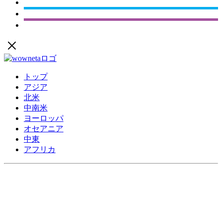
トップ
アジア
北米
中南米
ヨーロッパ
オセアニア
中東
アフリカ