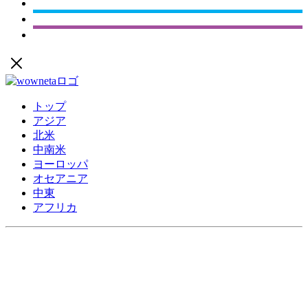
トップ
アジア
北米
中南米
ヨーロッパ
オセアニア
中東
アフリカ