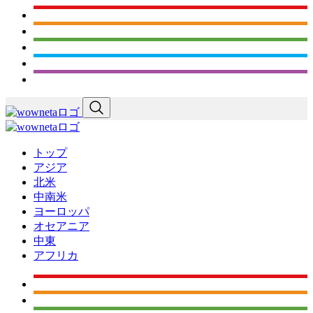
トップ
アジア
北米
中南米
ヨーロッパ
オセアニア
中東
アフリカ