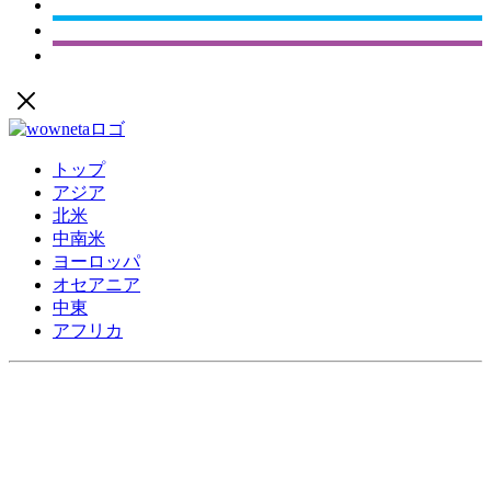
トップ
アジア
北米
中南米
ヨーロッパ
オセアニア
中東
アフリカ