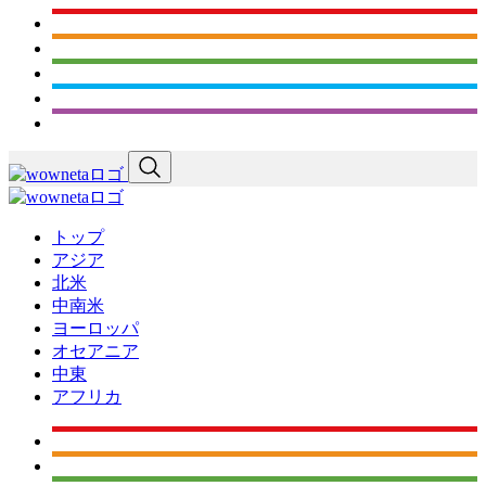
トップ
アジア
北米
中南米
ヨーロッパ
オセアニア
中東
アフリカ