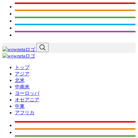
トップ
アジア
北米
中南米
ヨーロッパ
オセアニア
中東
アフリカ