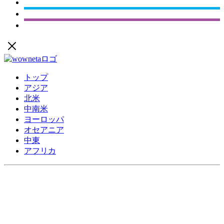
トップ
アジア
北米
中南米
ヨーロッパ
オセアニア
中東
アフリカ