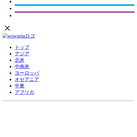
トップ
アジア
北米
中南米
ヨーロッパ
オセアニア
中東
アフリカ