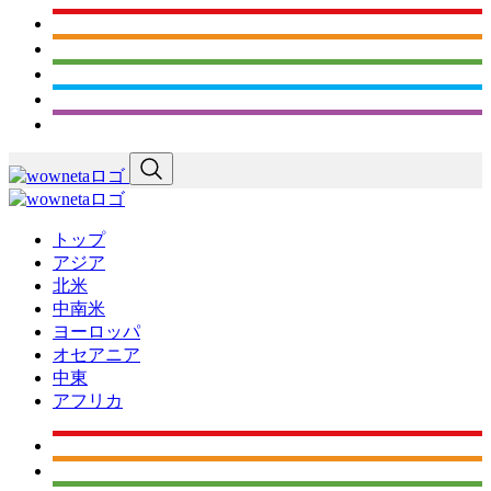
トップ
アジア
北米
中南米
ヨーロッパ
オセアニア
中東
アフリカ