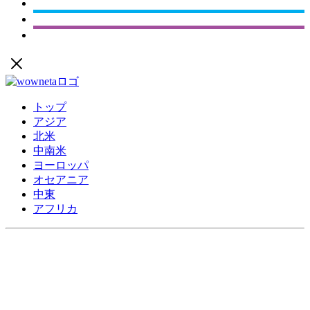
トップ
アジア
北米
中南米
ヨーロッパ
オセアニア
中東
アフリカ