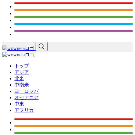
トップ
アジア
北米
中南米
ヨーロッパ
オセアニア
中東
アフリカ