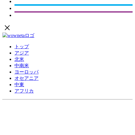
トップ
アジア
北米
中南米
ヨーロッパ
オセアニア
中東
アフリカ