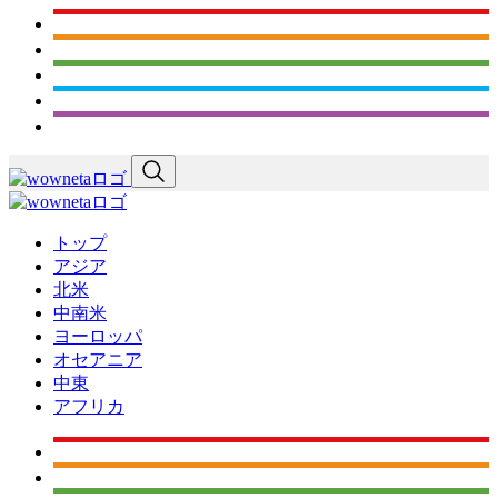
トップ
アジア
北米
中南米
ヨーロッパ
オセアニア
中東
アフリカ