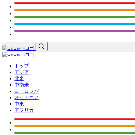
トップ
アジア
北米
中南米
ヨーロッパ
オセアニア
中東
アフリカ