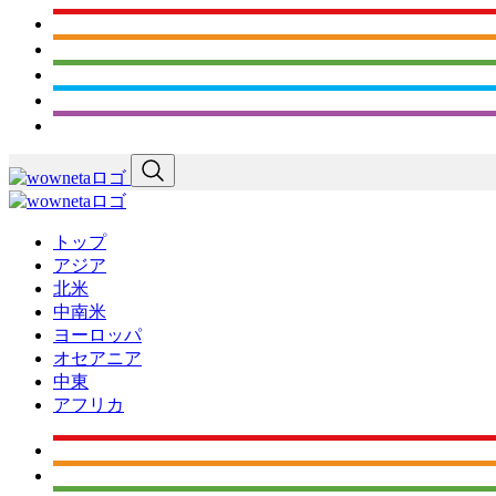
トップ
アジア
北米
中南米
ヨーロッパ
オセアニア
中東
アフリカ